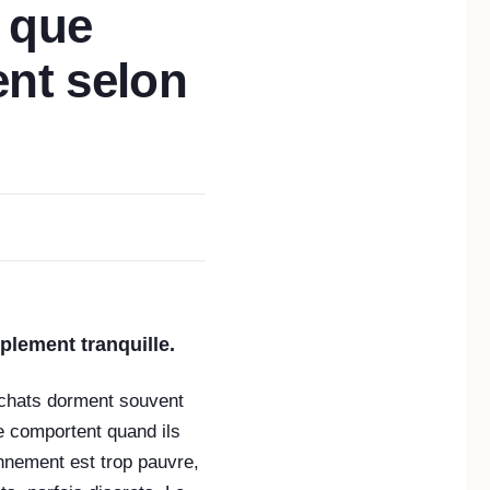
 que
ent selon
plement tranquille.
s chats dorment souvent
se comportent quand ils
onnement est trop pauvre,