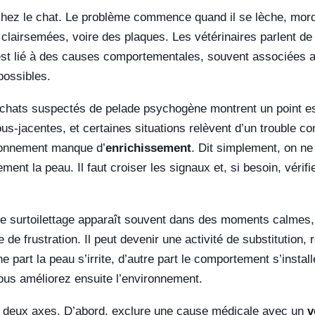
chez le chat. Le problème commence quand il se lèche, mordi
 clairsemées, voire des plaques. Les vétérinaires parlent d
t lié à des causes comportementales, souvent associées au s
possibles.
chats suspectés de pelade psychogène montrent un point esse
s-jacentes, et certaines situations relèvent d’un trouble c
ronnement manque d’
enrichissement
. Dit simplement, on ne
ement la peau. Il faut croiser les signaux et, si besoin, véri
 le surtoilettage apparaît souvent dans des moments calmes, 
 de frustration. Il peut devenir une activité de substitution, 
ne part la peau s’irrite, d’autre part le comportement s’inst
us améliorez ensuite l’environnement.
e deux axes. D’abord, exclure une cause médicale avec un
v