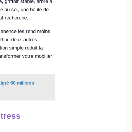
griffoir stable, arbre à
né au sol, une boule de
at recherche.
rmanence les rend moins
d’hui, deux autres
on simple réduit la
ransformer votre mobilier
lgré 60 millions
stress