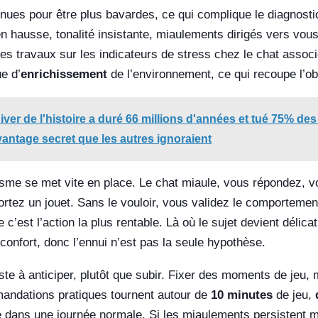
ues pour être plus bavardes, ce qui complique le diagnostic.
 hausse, tonalité insistante, miaulements dirigés vers vou
 Des travaux sur les indicateurs de stress chez le chat assoc
e d’
enrichissement
de l’environnement, ce qui recoupe l’ob
hiver de l'histoire a duré 66 millions d'années et tué 75% de
antage secret que les autres ignoraient
sme se met vite en place. Le chat miaule, vous répondez, v
rtez un jouet. Sans le vouloir, vous validez le comportement.
c’est l’action la plus rentable. Là où le sujet devient délica
nconfort, donc l’ennui n’est pas la seule hypothèse.
te à anticiper, plutôt que subir. Fixer des moments de jeu, 
mandations pratiques tournent autour de
10 minutes
de jeu,
ste dans une journée normale. Si les miaulements persistent m