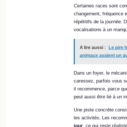
Certaines races sont conn
changement, fréquence en
répétitifs de la journée.
vocalisations à un manqu
A lire aussi :
Le pire 
animaux avaient un av
Dans un foyer, le mécani
caressez, parfois vous so
il recommence, parce que 
peut aussi être lié à un i
Une piste concrète consis
les activités. Les recom
jour
, ce qui reste réali