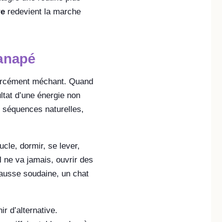
re
redevient la marche
canapé
 forcément méchant. Quand
ltat d’une énergie non
s séquences naturelles,
cle, dormir, se lever,
l ne va jamais, ouvrir des
 hausse soudaine, un chat
r d’alternative.