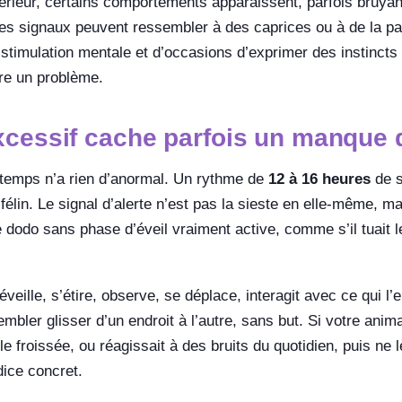
térieur, certains comportements apparaissent, parfois bruyant
ces signaux peuvent ressembler à des caprices ou à de la par
stimulation mentale et d’occasions d’exprimer des instincts 
re un problème.
cessif cache parfois un manque d
gtemps n’a rien d’anormal. Un rythme de
12 à 16 heures
de s
félin. Le signal d’alerte n’est pas la sieste en elle-même, m
 dodo sans phase d’éveil vraiment active, comme s’il tuait l
veille, s’étire, observe, se déplace, interagit avec ce qui l’e
bler glisser d’un endroit à l’autre, sans but. Si votre animal
le froissée, ou réagissait à des bruits du quotidien, puis ne 
ice concret.