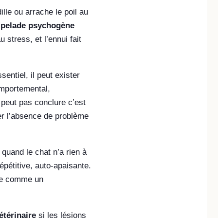
lle ou arrache le poil au
e
pelade psychogène
tress, et l’ennui fait
ntiel, il peut exister
omportemental,
 peut pas conclure c’est
fier l’absence de problème
quand le chat n’a rien à
répétitive, auto-apaisante.
alle comme un
étérinaire
si les lésions