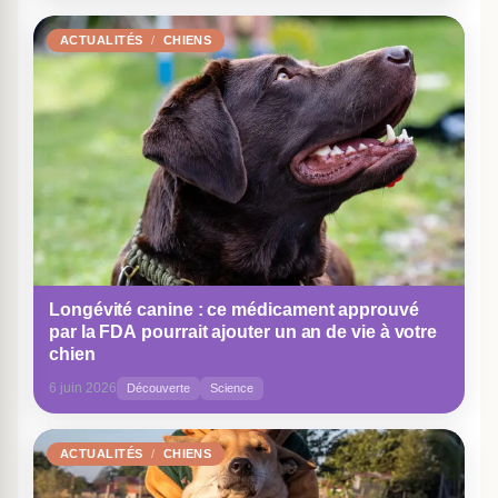
ACTUALITÉS
CHIENS
Longévité canine : ce médicament approuvé
par la FDA pourrait ajouter un an de vie à votre
chien
6 juin 2026
Découverte
Science
ACTUALITÉS
CHIENS