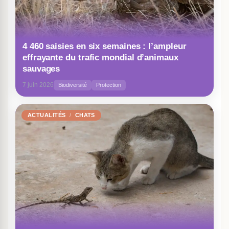
4 460 saisies en six semaines : l’ampleur
effrayante du trafic mondial d’animaux
sauvages
7 juin 2026
Biodiversité
Protection
ACTUALITÉS
CHATS