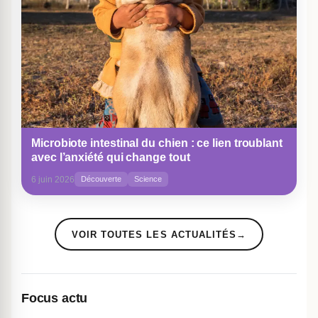
Microbiote intestinal du chien : ce lien troublant
avec l’anxiété qui change tout
6 juin 2026
Découverte
Science
VOIR TOUTES LES ACTUALITÉS
→
Focus actu